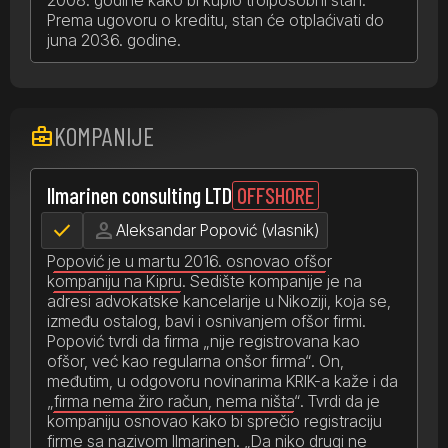
Prema ugovoru o kreditu, stan će otplaćivati do
juna 2036. godine.
KOMPANIJE
business_center
OFFSHORE
Ilmarinen consulting LTD
check
person
Aleksandar Popović (vlasnik)
Popović je u martu 2016. osnovao ofšor
kompaniju na Kipru.
Sedište kompanije je na
adresi advokatske kancelarije u Nikoziji, koja se,
između ostalog, bavi i osnivanjem ofšor firmi.
Popović tvrdi da firma „nije registrovana kao
ofšor, već kao regularna onšor firma“. On,
međutim, u odgovoru novinarima KRIK-a kaže i da
„firma nema žiro račun, nema ništa“
. Tvrdi da je
kompaniju osnovao kako bi sprečio registraciju
firme sa nazivom Ilmarinen. „Da niko drugi ne