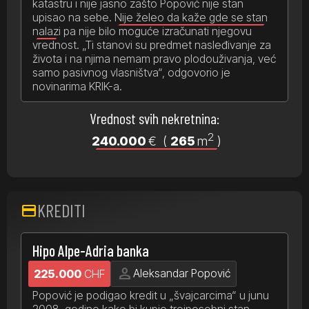
katastru i nije jasno zašto Popović nije stan
upisao na sebe.
Nije želeo da kaže gde se stan
nalazi
pa nije bilo moguće izračunati njegovu
vrednost. „Ti stanovi su predmet nasleđivanje za
života i na njima nemam pravo plodouživanja, već
samo pasivnog vlasništva“, odgovorio je
novinarima KRIK-a.
Vrednost svih nekretnina:
2
240.000
€
(
265
m
)
KREDITI
credit_card
Hipo Alpe-Adria banka
person
Aleksandar Popović
225.000
CHF
Popović je podigao kredit u „švajcarcima“ u junu
2008. godine kako bi kupio troiposobni stan.