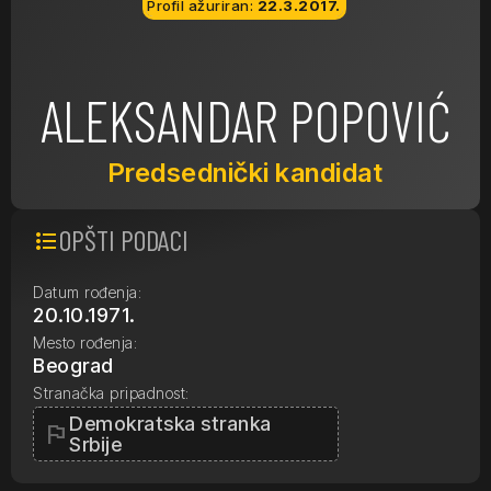
Profil ažuriran:
22.3.2017.
ALEKSANDAR POPOVIĆ
Predsednički kandidat
OPŠTI PODACI
format_list_bulleted
Datum rođenja:
20.10.1971.
Mesto rođenja:
Beograd
Stranačka pripadnost:
Demokratska stranka
flag
Srbije