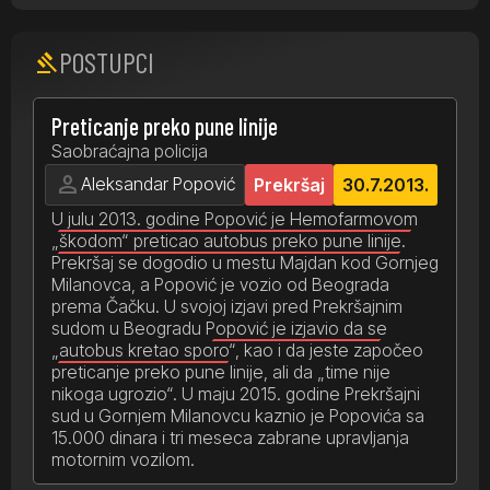
POSTUPCI
gavel
Preticanje preko pune linije
Saobraćajna policija
person
Aleksandar Popović
Prekršaj
30.7.2013.
U julu 2013. godine Popović je Hemofarmovom
„škodom“ preticao autobus preko pune linije.
Prekršaj se dogodio u mestu Majdan kod Gornjeg
Milanovca, a Popović je vozio od Beograda
prema Čačku. U svojoj izjavi pred Prekršajnim
sudom u Beogradu
Popović je izjavio da se
„autobus kretao sporo“
, kao i da jeste započeo
preticanje preko pune linije, ali da „time nije
nikoga ugrozio“. U maju 2015. godine Prekršajni
sud u Gornjem Milanovcu kaznio je Popovića sa
15.000 dinara i tri meseca zabrane upravljanja
motornim vozilom.