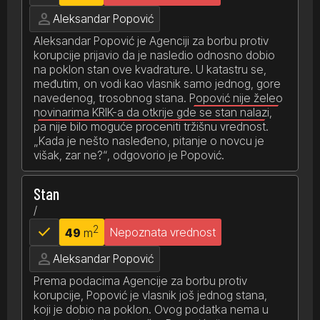
person
Aleksandar Popović
Aleksandar Popović je Agenciji za borbu protiv
korupcije prijavio da je nasledio odnosno dobio
na poklon stan ove kvadrature. U katastru se,
međutim, on vodi kao vlasnik samo jednog, gore
navedenog, trosobnog stana.
Popović nije želeo
novinarima KRIK-a da otkrije gde se stan nalazi
,
pa nije bilo moguće proceniti tržišnu vrednost.
„Kada je nešto nasleđeno, pitanje o novcu je
višak, zar ne?“, odgovorio je Popović.
Stan
/
check
2
Nepoznata vrednost
49
m
person
Aleksandar Popović
Prema podacima Agencije za borbu protiv
korupcije, Popović je vlasnik još jednog stana,
koji je dobio na poklon. Ovog podatka nema u