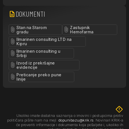
DOKUMENTI
description
Stan na Starom
Zastupnik
attach_file
attach_file
gradu
Hemofarma
Ilmarinen consulting LTD na
attach_file
Kipru
Ilmarinen consulting u
attach_file
Srbiji
Izvod iz prekršajne
attach_file
evidencije
Preticanje preko pune
attach_file
linije
emergency_home
Ukoliko imate dodatna saznanja o imovini i postupcima protiv
političara pišite nam na mejl:
dopunibazu@krik.rs
. Novinari KRIK-a
će proveriti informacije i dokumenta koja pošaljete i, ukoliko ih