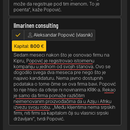
može da registruje pod tim imenom. To je
poenta“, kaže Popović.
Ilmarinen consulting
check
person
Aleksandar Popović (vlasnik)
Kapital:
800
€
Sedam meseci nakon što je osnovao firmu na
Kipru,
Popović je registrovao istoimenu
kompaniju u jednom od svojih stanova.
Ovo se
dogodilo svega dva meseca pre nego što je
najavio kandidaturu. Nema javno dostupnih
podataka o tome čime se ova firma bavi. Popović
to nije hteo da otkrije ni novinarima KRIK-a.
Rekao
je samo da firma pomaže različitim
neimenovanim proizvođačima da u Aziju i Afriku
izvezu svoju robu.
„Među klijentima nema srpskih
firmi, niti firmi sa kapitalom čiji su vlasnici srpski
državljani“, tvrdi Popović.