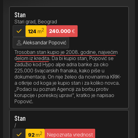
Stan
Stari grad, Beograd
check
2
240.000
€
124
m
person
Aleksandar Popović
Trosoban stan kupio je 2008. godine, najvećim
delom iz kredita.
Da bi kupio stan, Popović se
zadužio kod Hypo alpe adria banke za oko
225.000 švajcarskih franaka, kako piše u
dokumentaciji. On nije želeo da novinarima KRIK-
a otkrije od koga je kupio stan i za koliko novca.
„Podaci su poznati Agenciji za borbu protiv
korupcije i poreskoj upravi“, kratko je napisao
Popović.
Stan
/
check
2
Nepoznata vrednost
92
m