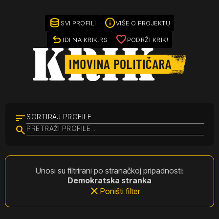
database
info
SVI PROFILI
VIŠE O PROJEKTU
undo
favorite
IDI NA KRIK.RS
PODRŽI KRIK!
sort
SORTIRAJ PROFILE...
search
Unosi su filtrirani po stranačkoj pripadnosti:
Demokratska stranka
close
Poništi filter