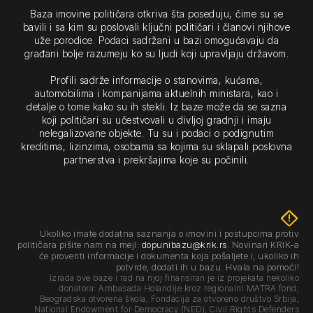
Baza imovine političara otkriva šta poseduju, čime su se
bavili i sa kim su poslovali ključni političari i članovi njihove
uže porodice. Podaci sadržani u bazi omogućavaju da
građani bolje razumeju ko su ljudi koji upravljaju državom.
Profili sadrže informacije o stanovima, kućama,
automobilima i kompanijama aktuelnih ministara, kao i
detalje o tome kako su ih stekli. Iz baze može da se sazna
koji političari su učestvovali u divljoj gradnji i imaju
nelegalizovane objekte. Tu su i podaci o podignutim
kreditima, lizinzima, osobama sa kojima su sklapali poslovna
partnerstva i prekršajima koje su počinili.
emergency_home
Ukoliko imate dodatna saznanja o imovini i postupcima protiv
političara pišite nam na mejl:
dopunibazu@krik.rs
. Novinari KRIK-a
će proveriti informacije i dokumenta koja pošaljete i, ukoliko ih
potvrde, dodati ih u bazu. Hvala na pomoći!
Izrada ove baze i rad na njoj finansiran je iz projekata nekoliko
donatora: Ambasada Holandije kroz regionalni MATRA fond,
Beogradska otvorena škola, Fondacija za otvoreno društvo Srbija,
National Endowment for Democracy (NED), Civil Rights Defenders